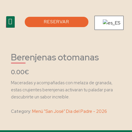
Ir
al
Menu
contenido
RESERVAR
Tour virtual
Feria Agosto 2026
Berenjenas otomanas
0.00€
Maceradas y acompañadas con melaza de granada,
estas crujientes berenjenas activaran tu paladar para
descubrirte un sabor increíble.
Category:
Menú "San José" Dia del Padre - 2026