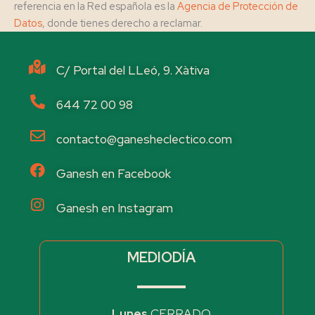
referencia en la Red española es la
Agencia de Protección de
Datos
, donde tienes derecho a reclamar.
C/ Portal del LLeó, 9. Xàtiva
644 72 00 98
contacto@ganesheclectico.com
Ganesh en Facebook
Ganesh en Instagram
MEDIODÍA
Lunes
CERRADO