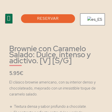
Ir
al
Menu
contenido
RESERVAR
Tour virtual
Feria Agosto 2026
Brownie con Caramelo
Salado: Dulce, intenso y
adictivo. [V] [S/G]
5.95€
El clásico brownie americano, con su interior denso y
chocolateado, mejorado con un irresistible toque de
caramelo salado.
🔹 Textura densa y sabor profundo a chocolate.