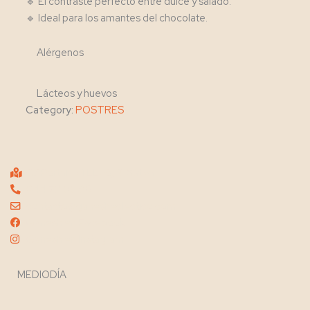
🔹 El contraste perfecto entre dulce y salado.
🔹 Ideal para los amantes del chocolate.
Alérgenos
Lácteos y huevos
Category:
POSTRES
C/ Portal del LLeó, 9. Xàtiva
644 72 00 98
contacto@ganesheclectico.com
Ganesh en Facebook
Ganesh en Instagram
MEDIODÍA