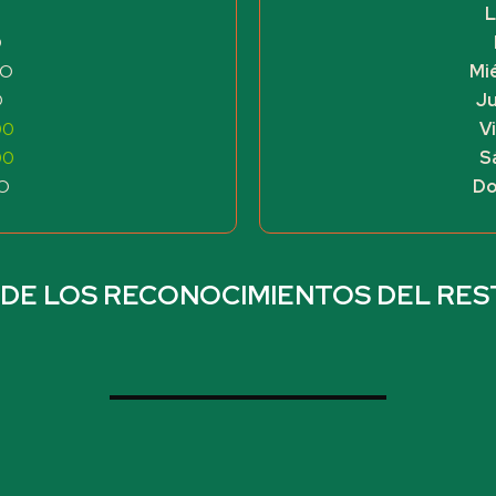
L
O
DO
Mi
O
J
00
V
00
S
O
Do
DE LOS RECONOCIMIENTOS DEL RE