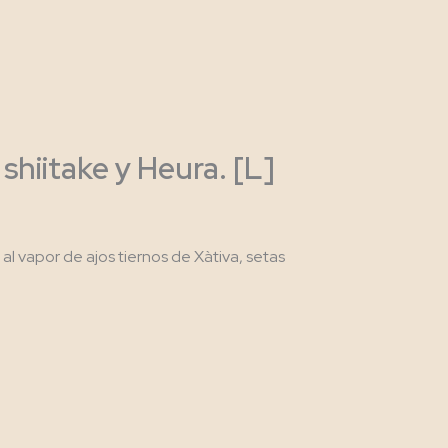
hiitake y Heura. [L]
l vapor de ajos tiernos de Xàtiva, setas