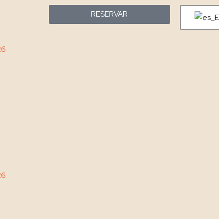
RESERVAR
26
26