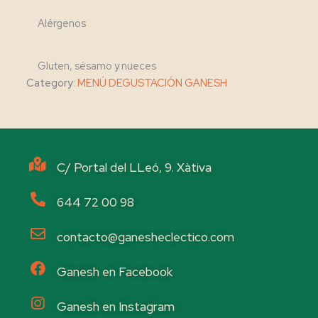
Alérgenos
Gluten, sésamo y nueces
Category:
MENÚ DEGUSTACIÓN GANESH
C/ Portal del LLeó, 9. Xàtiva
644 72 00 98
contacto@ganesheclectico.com
Ganesh en Facebook
Ganesh en Instagram