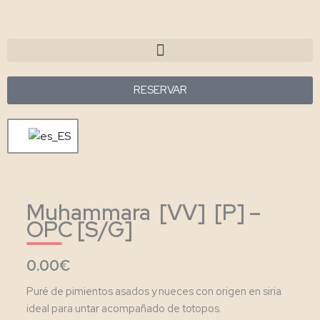
Ir
al
contenido
Menu
RESERVAR
Muhammara [VV] [P] –
OPC [S/G]
0.00€
Puré de pimientos asados y nueces con origen en siria
ideal para untar acompañado de totopos.