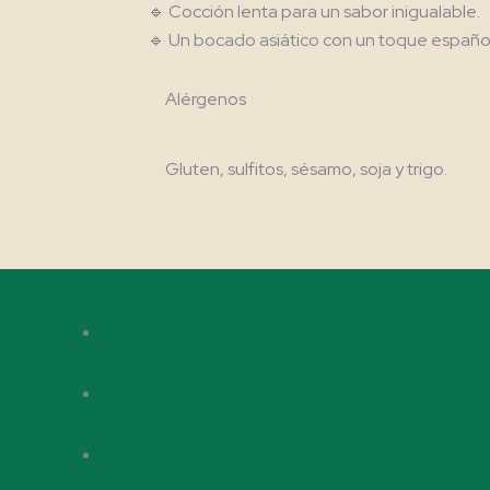
🔹 Cocción lenta para un sabor inigualable.
🔹 Un bocado asiático con un toque españ
Alérgenos
Gluten, sulfitos, sésamo, soja y trigo.