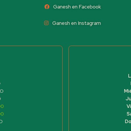
Ganesh en Facebook
Ganesh en Instagram
L
O
DO
Mi
O
J
00
V
00
S
O
Do