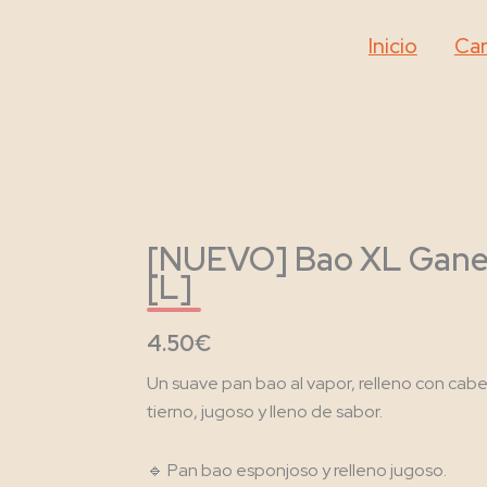
Ir
al
Inicio
Car
contenido
[NUEVO] Bao XL Ganesh
[L]
4.50€
Un suave pan bao al vapor, relleno con cab
tierno, jugoso y lleno de sabor.
🔹 Pan bao esponjoso y relleno jugoso.