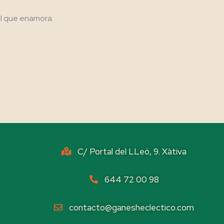
ol que enamora.
C/ Portal del LLeó, 9. Xàtiva
644 72 00 98
contacto@ganesheclectico.com