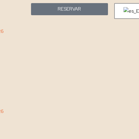
RESERVAR
26
26